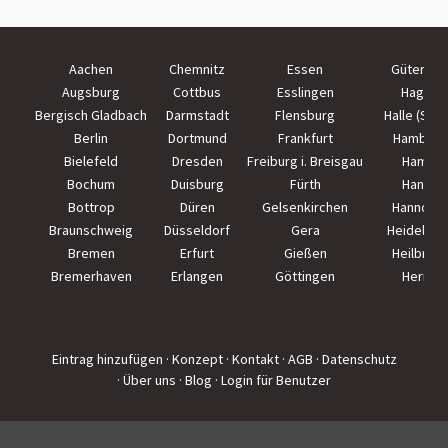
Aachen
Chemnitz
Essen
Güterslo
Augsburg
Cottbus
Esslingen
Hagen
Bergisch Gladbach
Darmstadt
Flensburg
Halle (Saal
Berlin
Dortmund
Frankfurt
Hamburg
Bielefeld
Dresden
Freiburg i. Breisgau
Hamm
Bochum
Duisburg
Fürth
Hanau
Bottrop
Düren
Gelsenkirchen
Hannove
Braunschweig
Düsseldorf
Gera
Heidelber
Bremen
Erfurt
Gießen
Heilbron
Bremerhaven
Erlangen
Göttingen
Herne
Eintrag hinzufügen
· Konzept
· Kontakt
· AGB
· Datenschutz
· Über uns
· Blog
· Login für Benutzer