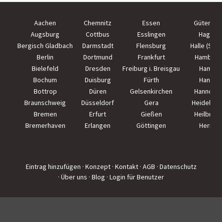
Aachen
Chemnitz
Essen
Güterslo
Augsburg
Cottbus
Esslingen
Hagen
Bergisch Gladbach
Darmstadt
Flensburg
Halle (Saal
Berlin
Dortmund
Frankfurt
Hamburg
Bielefeld
Dresden
Freiburg i. Breisgau
Hamm
Bochum
Duisburg
Fürth
Hanau
Bottrop
Düren
Gelsenkirchen
Hannove
Braunschweig
Düsseldorf
Gera
Heidelber
Bremen
Erfurt
Gießen
Heilbron
Bremerhaven
Erlangen
Göttingen
Herne
Eintrag hinzufügen
· Konzept
· Kontakt
· AGB
· Datenschutz
· Über uns
· Blog
· Login für Benutzer