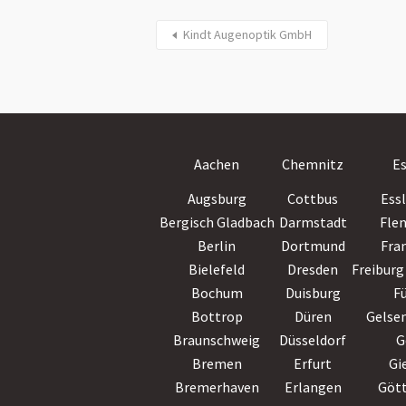
Kindt Augenoptik GmbH
Aachen
Chemnitz
E
Augsburg
Cottbus
Ess
Bergisch Gladbach
Darmstadt
Fle
Berlin
Dortmund
Fra
Bielefeld
Dresden
Freiburg 
Bochum
Duisburg
F
Bottrop
Düren
Gelse
Braunschweig
Düsseldorf
G
Bremen
Erfurt
Gi
Bremerhaven
Erlangen
Göt