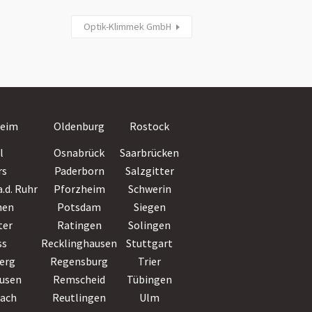
Optik-Klimmek GmbH
Villingen-
eim
Oldenburg
Rostock
Schwenningen
l
Osnabrück
Saarbrücken
Wiesbaden
rs
Paderborn
Salzgitter
Witten
.d. Ruhr
Pforzheim
Schwerin
Wolfsburg
hen
Potsdam
Siegen
Worms
ter
Ratingen
Solingen
Wuppertal
ss
Recklinghausen
Stuttgart
Würzburg
erg
Regensburg
Trier
Zwickau
usen
Remscheid
Tübingen
bach
Reutlingen
Ulm