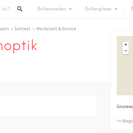
Brillenmarken
Brillengläser
B
upen
Sehtest
Werkstatt & Service
optik
+
−
Grunew
Wegb