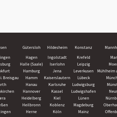
ssen
Gütersloh
Hildesheim
Konstanz
Mannh
lingen
Hagen
Ingolstadt
Krefeld
Mar
nsburg
Halle (Saale)
Iserlohn
Leipzig
Moe
nkfurt
Hamburg
Jena
Leverkusen
Mühlheim a
i. Breisgau
Hamm
Kaiserslautern
Lübeck
Münc
ürth
Hanau
Karlsruhe
Ludwigsburg
Müns
nkirchen
Hannover
Kassel
Ludwigshafen
Neu
era
Heidelberg
Kiel
Lünen
Nürnb
eßen
Heilbronn
Koblenz
Magdeburg
Oberha
tingen
Herne
Köln
Mainz
Offen