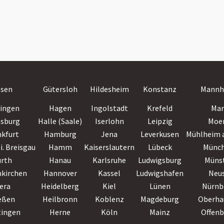
ssen
Gütersloh
Hildesheim
Konstanz
Mannh
lingen
Hagen
Ingolstadt
Krefeld
Mar
nsburg
Halle (Saale)
Iserlohn
Leipzig
Moe
nkfurt
Hamburg
Jena
Leverkusen
Mühlheim a
i. Breisgau
Hamm
Kaiserslautern
Lübeck
Münc
ürth
Hanau
Karlsruhe
Ludwigsburg
Müns
nkirchen
Hannover
Kassel
Ludwigshafen
Neu
era
Heidelberg
Kiel
Lünen
Nürnb
eßen
Heilbronn
Koblenz
Magdeburg
Oberha
tingen
Herne
Köln
Mainz
Offen