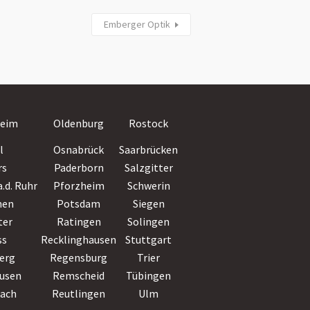
Emberger Optik
Villingen-
eim
Oldenburg
Rostock
Schwenningen
l
Osnabrück
Saarbrücken
Wiesbaden
rs
Paderborn
Salzgitter
Witten
.d. Ruhr
Pforzheim
Schwerin
Wolfsburg
hen
Potsdam
Siegen
Worms
ter
Ratingen
Solingen
Wuppertal
ss
Recklinghausen
Stuttgart
Würzburg
erg
Regensburg
Trier
Zwickau
usen
Remscheid
Tübingen
bach
Reutlingen
Ulm