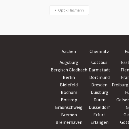
Optik Hallmann
Aachen
Chemnitz
E
Augsburg
Cottbus
Ess
Bergisch Gladbach
Darmstadt
Fle
Berlin
Dortmund
Fra
Bielefeld
Dresden
Freiburg 
Bochum
Duisburg
F
Bottrop
Düren
Gelse
Braunschweig
Düsseldorf
G
Bremen
Erfurt
Gi
Bremerhaven
Erlangen
Göt