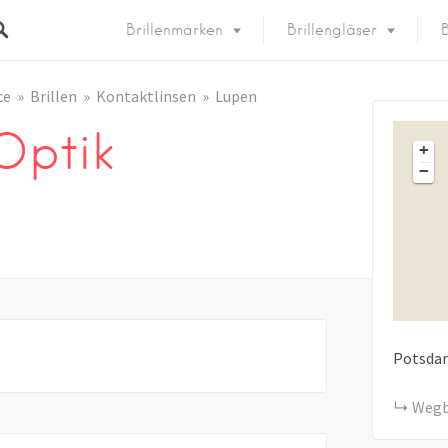
Brillenmarken
Brillengläser
B
ce
Brillen
Kontaktlinsen
Lupen
Optik
+
−
Potsda
Wegb