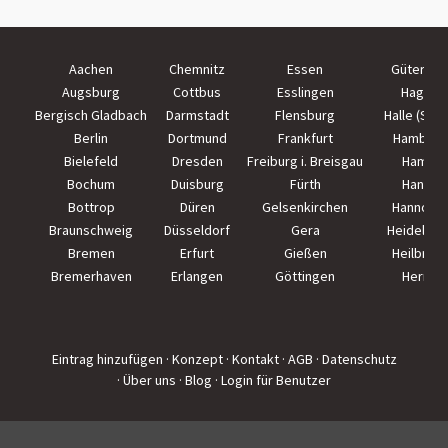
Aachen
Chemnitz
Essen
Güterslo
Augsburg
Cottbus
Esslingen
Hagen
Bergisch Gladbach
Darmstadt
Flensburg
Halle (Saal
Berlin
Dortmund
Frankfurt
Hamburg
Bielefeld
Dresden
Freiburg i. Breisgau
Hamm
Bochum
Duisburg
Fürth
Hanau
Bottrop
Düren
Gelsenkirchen
Hannove
Braunschweig
Düsseldorf
Gera
Heidelber
Bremen
Erfurt
Gießen
Heilbron
Bremerhaven
Erlangen
Göttingen
Herne
Eintrag hinzufügen
· Konzept
· Kontakt
· AGB
· Datenschutz
· Über uns
· Blog
· Login für Benutzer