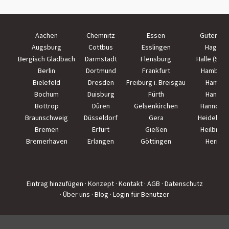
Aachen
Chemnitz
Essen
Güterslo
Augsburg
Cottbus
Esslingen
Hagen
Bergisch Gladbach
Darmstadt
Flensburg
Halle (Saal
Berlin
Dortmund
Frankfurt
Hamburg
Bielefeld
Dresden
Freiburg i. Breisgau
Hamm
Bochum
Duisburg
Fürth
Hanau
Bottrop
Düren
Gelsenkirchen
Hannove
Braunschweig
Düsseldorf
Gera
Heidelber
Bremen
Erfurt
Gießen
Heilbron
Bremerhaven
Erlangen
Göttingen
Herne
Eintrag hinzufügen
· Konzept
· Kontakt
· AGB
· Datenschutz
· Über uns
· Blog
· Login für Benutzer