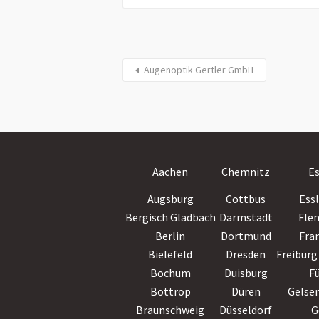
Augenoptik Gertler GmbH
Aachen
Chemnitz
E
Augsburg
Cottbus
Ess
Bergisch Gladbach
Darmstadt
Fle
Berlin
Dortmund
Fra
Bielefeld
Dresden
Freiburg 
Bochum
Duisburg
F
Bottrop
Düren
Gelse
Braunschweig
Düsseldorf
G