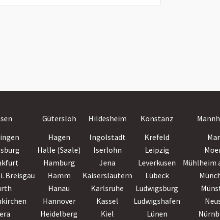
ssen
Gütersloh
Hildesheim
Konstanz
Mannh
lingen
Hagen
Ingolstadt
Krefeld
Mar
nsburg
Halle (Saale)
Iserlohn
Leipzig
Moe
nkfurt
Hamburg
Jena
Leverkusen
Mühlheim a
i. Breisgau
Hamm
Kaiserslautern
Lübeck
Münc
ürth
Hanau
Karlsruhe
Ludwigsburg
Müns
nkirchen
Hannover
Kassel
Ludwigshafen
Neu
era
Heidelberg
Kiel
Lünen
Nürnb