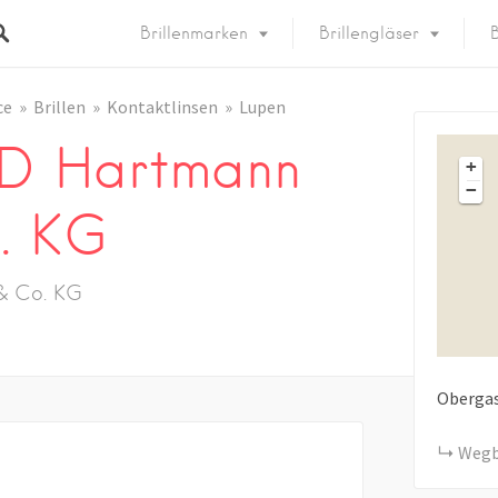
Brillenmarken
Brillengläser
B
ce
Brillen
Kontaktlinsen
Lupen
D Hartmann
+
−
. KG
 Co. KG
Oberga
Wegb