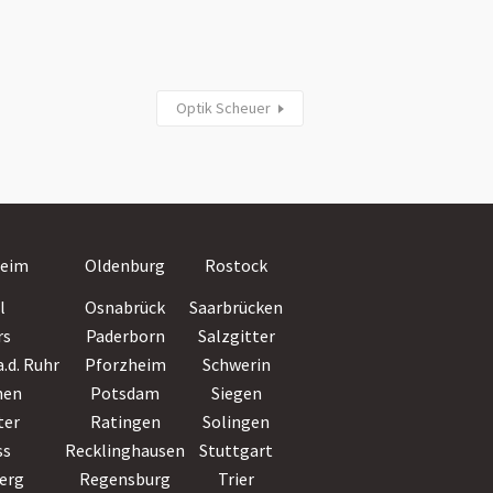
Optik Scheuer
Villingen-
eim
Oldenburg
Rostock
Schwenningen
l
Osnabrück
Saarbrücken
Wiesbaden
rs
Paderborn
Salzgitter
Witten
.d. Ruhr
Pforzheim
Schwerin
Wolfsburg
hen
Potsdam
Siegen
Worms
ter
Ratingen
Solingen
Wuppertal
ss
Recklinghausen
Stuttgart
Würzburg
erg
Regensburg
Trier
Zwickau