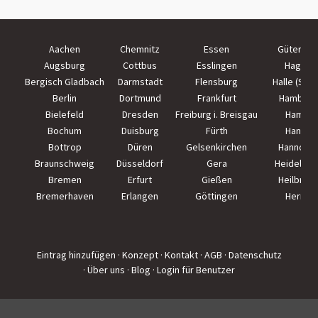
Aachen
Chemnitz
Essen
Güterslo
Augsburg
Cottbus
Esslingen
Hagen
Bergisch Gladbach
Darmstadt
Flensburg
Halle (Saal
Berlin
Dortmund
Frankfurt
Hamburg
Bielefeld
Dresden
Freiburg i. Breisgau
Hamm
Bochum
Duisburg
Fürth
Hanau
Bottrop
Düren
Gelsenkirchen
Hannove
Braunschweig
Düsseldorf
Gera
Heidelber
Bremen
Erfurt
Gießen
Heilbron
Bremerhaven
Erlangen
Göttingen
Herne
Eintrag hinzufügen
· Konzept
· Kontakt
· AGB
· Datenschutz
· Über uns
· Blog
· Login für Benutzer