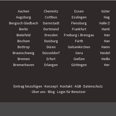
Aachen
Chemnitz
Essen
Güterslo
Augsburg
Cottbus
Esslingen
Hagen
Bergisch Gladbach
Darmstadt
Flensburg
Halle (Saal
Berlin
Dortmund
Frankfurt
Hamburg
Bielefeld
Dresden
Freiburg i. Breisgau
Hamm
Bochum
Duisburg
Fürth
Hanau
Bottrop
Düren
Gelsenkirchen
Hannove
Braunschweig
Düsseldorf
Gera
Heidelber
Bremen
Erfurt
Gießen
Heilbron
Bremerhaven
Erlangen
Göttingen
Herne
Eintrag hinzufügen
· Konzept
· Kontakt
· AGB
· Datenschutz
· Über uns
· Blog
· Login für Benutzer