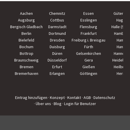
Aachen
Chemnitz
Essen
Güterslo
Augsburg
Cottbus
Esslingen
Hagen
Bergisch Gladbach
Darmstadt
Flensburg
Halle (Saal
Berlin
Dortmund
Frankfurt
Hamburg
Bielefeld
Dresden
Freiburg i. Breisgau
Hamm
Bochum
Duisburg
Fürth
Hanau
Bottrop
Düren
Gelsenkirchen
Hannove
Braunschweig
Düsseldorf
Gera
Heidelber
Bremen
Erfurt
Gießen
Heilbron
Bremerhaven
Erlangen
Göttingen
Herne
Eintrag hinzufügen
· Konzept
· Kontakt
· AGB
· Datenschutz
· Über uns
· Blog
· Login für Benutzer