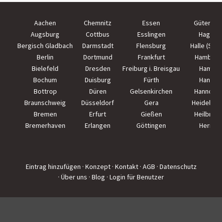
Aachen
Chemnitz
Essen
Güterslo
Augsburg
Cottbus
Esslingen
Hagen
Bergisch Gladbach
Darmstadt
Flensburg
Halle (Saal
Berlin
Dortmund
Frankfurt
Hamburg
Bielefeld
Dresden
Freiburg i. Breisgau
Hamm
Bochum
Duisburg
Fürth
Hanau
Bottrop
Düren
Gelsenkirchen
Hannove
Braunschweig
Düsseldorf
Gera
Heidelber
Bremen
Erfurt
Gießen
Heilbron
Bremerhaven
Erlangen
Göttingen
Herne
Eintrag hinzufügen
· Konzept
· Kontakt
· AGB
· Datenschutz
· Über uns
· Blog
· Login für Benutzer