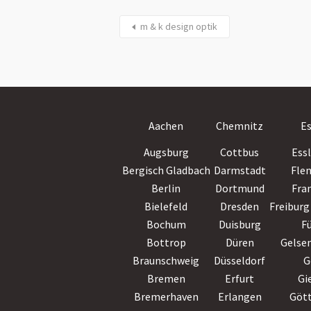
m & k design optik
Aachen
Chemnitz
E
Augsburg
Cottbus
Ess
Bergisch Gladbach
Darmstadt
Fle
Berlin
Dortmund
Fra
Bielefeld
Dresden
Freiburg 
Bochum
Duisburg
F
Bottrop
Düren
Gelse
Braunschweig
Düsseldorf
G
Bremen
Erfurt
Gi
Bremerhaven
Erlangen
Göt