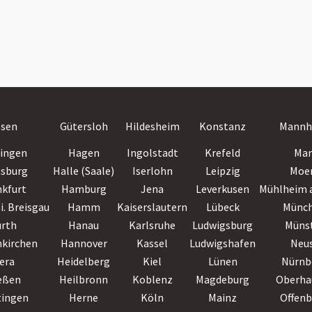
ssen
Gütersloh
Hildesheim
Konstanz
Mannh
lingen
Hagen
Ingolstadt
Krefeld
Mar
nsburg
Halle (Saale)
Iserlohn
Leipzig
Moe
nkfurt
Hamburg
Jena
Leverkusen
Mühlheim a
i. Breisgau
Hamm
Kaiserslautern
Lübeck
Münc
ürth
Hanau
Karlsruhe
Ludwigsburg
Müns
nkirchen
Hannover
Kassel
Ludwigshafen
Neu
era
Heidelberg
Kiel
Lünen
Nürnb
eßen
Heilbronn
Koblenz
Magdeburg
Oberha
tingen
Herne
Köln
Mainz
Offen