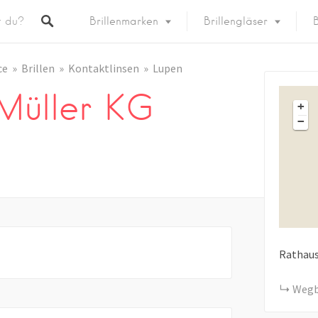
Brillenmarken
Brillengläser
B
ce
Brillen
Kontaktlinsen
Lupen
Müller KG
+
−
Rathau
Wegb