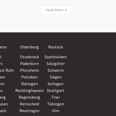
Optik Rieke
Villingen-
eim
Oldenburg
Rostock
Schwenningen
l
Osnabrück
Saarbrücken
Wiesbaden
rs
Paderborn
Salzgitter
Witten
.d. Ruhr
Pforzheim
Schwerin
Wolfsburg
hen
Potsdam
Siegen
Worms
ter
Ratingen
Solingen
Wuppertal
ss
Recklinghausen
Stuttgart
Würzburg
erg
Regensburg
Trier
Zwickau
usen
Remscheid
Tübingen
bach
Reutlingen
Ulm