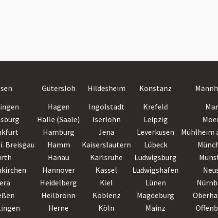
ssen
Gütersloh
Hildesheim
Konstanz
Mannh
lingen
Hagen
Ingolstadt
Krefeld
Mar
nsburg
Halle (Saale)
Iserlohn
Leipzig
Moe
nkfurt
Hamburg
Jena
Leverkusen
Mühlheim a
i. Breisgau
Hamm
Kaiserslautern
Lübeck
Münc
ürth
Hanau
Karlsruhe
Ludwigsburg
Müns
nkirchen
Hannover
Kassel
Ludwigshafen
Neu
era
Heidelberg
Kiel
Lünen
Nürnb
eßen
Heilbronn
Koblenz
Magdeburg
Oberha
tingen
Herne
Köln
Mainz
Offen