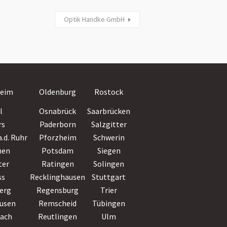
Optik Handke GmbH
Villingen-
eim
Oldenburg
Rostock
Schwenningen
l
Osnabrück
Saarbrücken
Wiesbaden
rs
Paderborn
Salzgitter
Witten
.d. Ruhr
Pforzheim
Schwerin
Wolfsburg
hen
Potsdam
Siegen
Worms
ter
Ratingen
Solingen
Wuppertal
ss
Recklinghausen
Stuttgart
Würzburg
erg
Regensburg
Trier
Zwickau
usen
Remscheid
Tübingen
bach
Reutlingen
Ulm