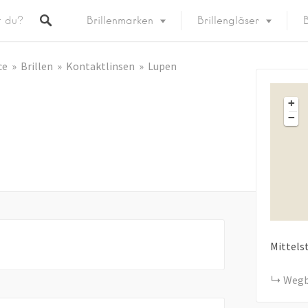
Brillenmarken
Brillengläser
B
ce
Brillen
Kontaktlinsen
Lupen
+
−
Mittels
Wegb