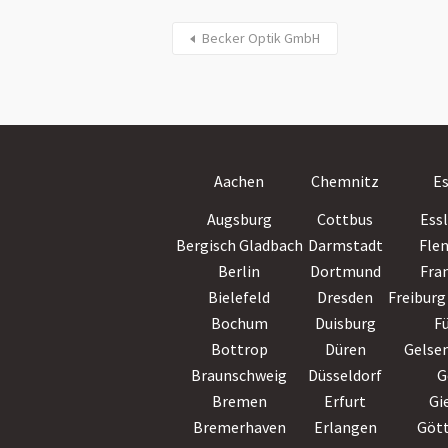
Becker Optik GmbH
Aachen
Chemnitz
E
Augsburg
Cottbus
Ess
Bergisch Gladbach
Darmstadt
Fle
Berlin
Dortmund
Fra
Bielefeld
Dresden
Freiburg 
Bochum
Duisburg
F
Bottrop
Düren
Gelse
Braunschweig
Düsseldorf
G
Bremen
Erfurt
Gi
Bremerhaven
Erlangen
Göt