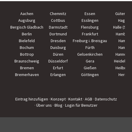
Aachen
Chemnitz
Essen
Güterslo
Augsburg
Cottbus
Esslingen
Hagen
Bergisch Gladbach
Darmstadt
Flensburg
Halle (Saal
Berlin
Dortmund
Frankfurt
Hamburg
Bielefeld
Dresden
Freiburg i. Breisgau
Hamm
Bochum
Duisburg
Fürth
Hanau
Bottrop
Düren
Gelsenkirchen
Hannove
Braunschweig
Düsseldorf
Gera
Heidelber
Bremen
Erfurt
Gießen
Heilbron
Bremerhaven
Erlangen
Göttingen
Herne
Eintrag hinzufügen
· Konzept
· Kontakt
· AGB
· Datenschutz
· Über uns
· Blog
· Login für Benutzer