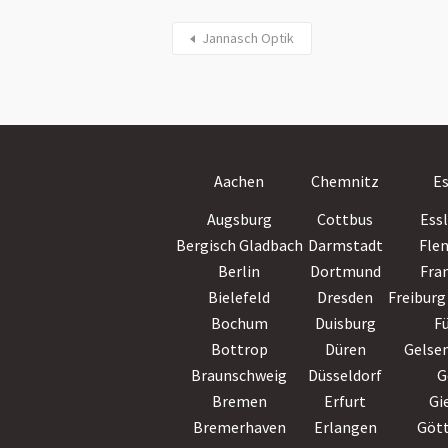
Jannasch Optik
Aachen
Chemnitz
E
Augsburg
Cottbus
Ess
Bergisch Gladbach
Darmstadt
Fle
Berlin
Dortmund
Fra
Bielefeld
Dresden
Freiburg 
Bochum
Duisburg
F
Bottrop
Düren
Gelse
Braunschweig
Düsseldorf
G
Bremen
Erfurt
Gi
Bremerhaven
Erlangen
Göt