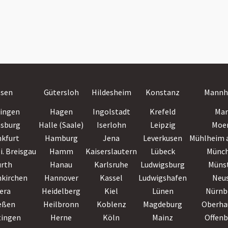
ssen
Gütersloh
Hildesheim
Konstanz
Mannh
lingen
Hagen
Ingolstadt
Krefeld
Mar
nsburg
Halle (Saale)
Iserlohn
Leipzig
Moe
nkfurt
Hamburg
Jena
Leverkusen
Mühlheim a
i. Breisgau
Hamm
Kaiserslautern
Lübeck
Münc
ürth
Hanau
Karlsruhe
Ludwigsburg
Müns
nkirchen
Hannover
Kassel
Ludwigshafen
Neu
era
Heidelberg
Kiel
Lünen
Nürnb
eßen
Heilbronn
Koblenz
Magdeburg
Oberha
tingen
Herne
Köln
Mainz
Offen