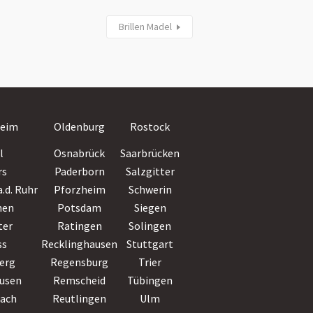
Brillen Madel
Villingen-
eim
Oldenburg
Rostock
Schwenningen
l
Osnabrück
Saarbrücken
Wiesbaden
rs
Paderborn
Salzgitter
Witten
.d. Ruhr
Pforzheim
Schwerin
Wolfsburg
hen
Potsdam
Siegen
Worms
ter
Ratingen
Solingen
Wuppertal
ss
Recklinghausen
Stuttgart
Würzburg
erg
Regensburg
Trier
Zwickau
usen
Remscheid
Tübingen
bach
Reutlingen
Ulm