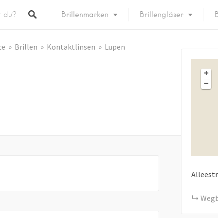
Brillenmarken
Brillengläser
B
ce
Brillen
Kontaktlinsen
Lupen
+
−
Alleest
Wegb