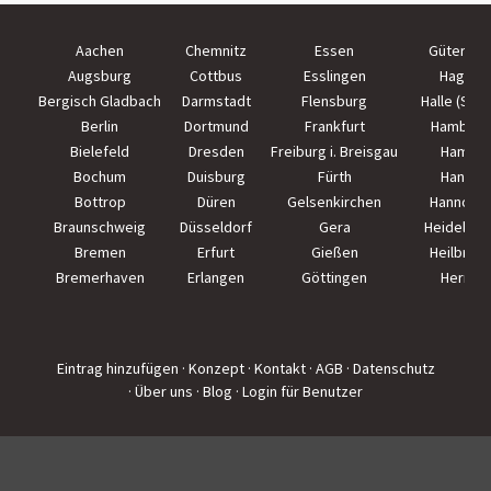
Aachen
Chemnitz
Essen
Güterslo
Augsburg
Cottbus
Esslingen
Hagen
Bergisch Gladbach
Darmstadt
Flensburg
Halle (Saal
Berlin
Dortmund
Frankfurt
Hamburg
Bielefeld
Dresden
Freiburg i. Breisgau
Hamm
Bochum
Duisburg
Fürth
Hanau
Bottrop
Düren
Gelsenkirchen
Hannove
Braunschweig
Düsseldorf
Gera
Heidelber
Bremen
Erfurt
Gießen
Heilbron
Bremerhaven
Erlangen
Göttingen
Herne
Eintrag hinzufügen
· Konzept
· Kontakt
· AGB
· Datenschutz
· Über uns
· Blog
· Login für Benutzer