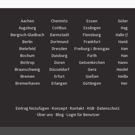
Aachen
Chemnitz
Essen
Güterslo
Augsburg
Cottbus
Esslingen
Hagen
Bergisch Gladbach
Darmstadt
Flensburg
Halle (Saal
Berlin
Dortmund
Frankfurt
Hamburg
Bielefeld
Dresden
Freiburg i. Breisgau
Hamm
Bochum
Duisburg
Fürth
Hanau
Bottrop
Düren
Gelsenkirchen
Hannove
Braunschweig
Düsseldorf
Gera
Heidelber
Bremen
Erfurt
Gießen
Heilbron
Bremerhaven
Erlangen
Göttingen
Herne
Eintrag hinzufügen
· Konzept
· Kontakt
· AGB
· Datenschutz
· Über uns
· Blog
· Login für Benutzer