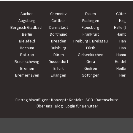
Aachen
Chemnitz
Essen
Güterslo
Augsburg
Cottbus
Esslingen
Hagen
Bergisch Gladbach
Darmstadt
Flensburg
Halle (Saal
Berlin
Dortmund
Frankfurt
Hamburg
Bielefeld
Dresden
Freiburg i. Breisgau
Hamm
Bochum
Duisburg
Fürth
Hanau
Bottrop
Düren
Gelsenkirchen
Hannove
Braunschweig
Düsseldorf
Gera
Heidelber
Bremen
Erfurt
Gießen
Heilbron
Bremerhaven
Erlangen
Göttingen
Herne
Eintrag hinzufügen
· Konzept
· Kontakt
· AGB
· Datenschutz
· Über uns
· Blog
· Login für Benutzer