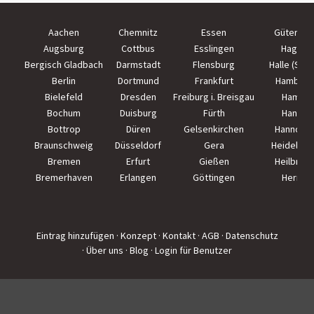
Aachen
Chemnitz
Essen
Güterslo
Augsburg
Cottbus
Esslingen
Hagen
Bergisch Gladbach
Darmstadt
Flensburg
Halle (Saal
Berlin
Dortmund
Frankfurt
Hamburg
Bielefeld
Dresden
Freiburg i. Breisgau
Hamm
Bochum
Duisburg
Fürth
Hanau
Bottrop
Düren
Gelsenkirchen
Hannove
Braunschweig
Düsseldorf
Gera
Heidelber
Bremen
Erfurt
Gießen
Heilbron
Bremerhaven
Erlangen
Göttingen
Herne
Eintrag hinzufügen
· Konzept
· Kontakt
· AGB
· Datenschutz
· Über uns
· Blog
· Login für Benutzer