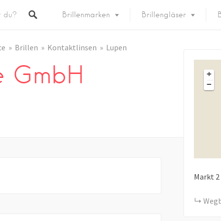
Brillenmarken
Brillengläser
B
ce
Brillen
Kontaktlinsen
Lupen
ge GmbH
+
−
Markt
2
Wegb