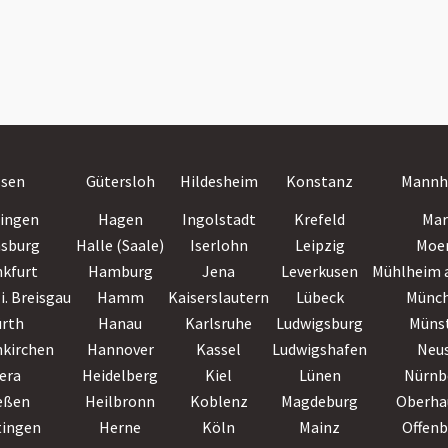
ssen
Gütersloh
Hildesheim
Konstanz
Mannh
lingen
Hagen
Ingolstadt
Krefeld
Mar
nsburg
Halle (Saale)
Iserlohn
Leipzig
Moe
nkfurt
Hamburg
Jena
Leverkusen
Mühlheim a
i. Breisgau
Hamm
Kaiserslautern
Lübeck
Münc
ürth
Hanau
Karlsruhe
Ludwigsburg
Müns
nkirchen
Hannover
Kassel
Ludwigshafen
Neu
era
Heidelberg
Kiel
Lünen
Nürnb
eßen
Heilbronn
Koblenz
Magdeburg
Oberha
tingen
Herne
Köln
Mainz
Offen