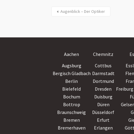
Augenblick – Der Optiker
Aachen
Chemnitz
E
Augsburg
Cottbus
Ess
Bergisch Gladbach
Darmstadt
Fle
Berlin
Dortmund
Fra
Bielefeld
Dresden
Freiburg 
Bochum
Duisburg
F
Bottrop
Düren
Gelse
Braunschweig
Düsseldorf
G
Bremen
Erfurt
Gi
Bremerhaven
Erlangen
Göt