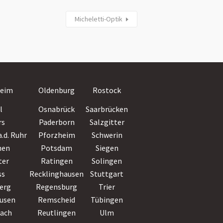
Micheletti-Optik
Villingen-
eim
Oldenburg
Rostock
Schwenningen
l
Osnabrück
Saarbrücken
Wiesbaden
rs
Paderborn
Salzgitter
Witten
.d. Ruhr
Pforzheim
Schwerin
Wolfsburg
hen
Potsdam
Siegen
Worms
ter
Ratingen
Solingen
Wuppertal
ss
Recklinghausen
Stuttgart
Würzburg
erg
Regensburg
Trier
Zwickau
usen
Remscheid
Tübingen
bach
Reutlingen
Ulm