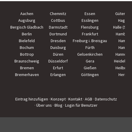
Aachen
Chemnitz
Essen
Güterslo
Augsburg
Cottbus
Esslingen
Hagen
Bergisch Gladbach
Darmstadt
Flensburg
Halle (Saal
Berlin
Dortmund
Frankfurt
Hamburg
Bielefeld
Dresden
Freiburg i. Breisgau
Hamm
Bochum
Duisburg
Fürth
Hanau
Bottrop
Düren
Gelsenkirchen
Hannove
Braunschweig
Düsseldorf
Gera
Heidelber
Bremen
Erfurt
Gießen
Heilbron
Bremerhaven
Erlangen
Göttingen
Herne
Eintrag hinzufügen
· Konzept
· Kontakt
· AGB
· Datenschutz
· Über uns
· Blog
· Login für Benutzer