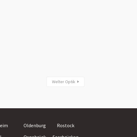
Welter Optik
Villingen-
eim
Oldenburg
Rostock
Schwenningen