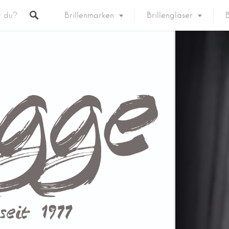
Brillenmarken
Brillengläser
B