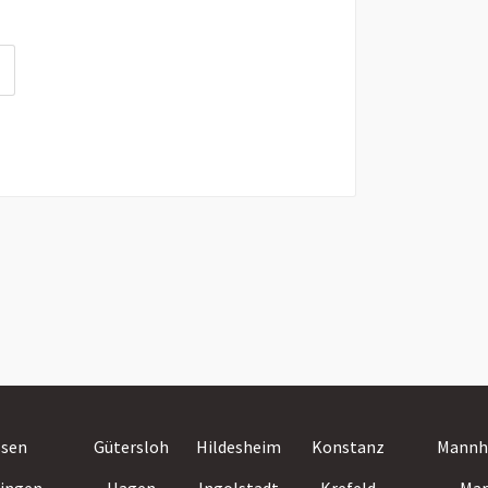
ssen
Gütersloh
Hildesheim
Konstanz
Mannh