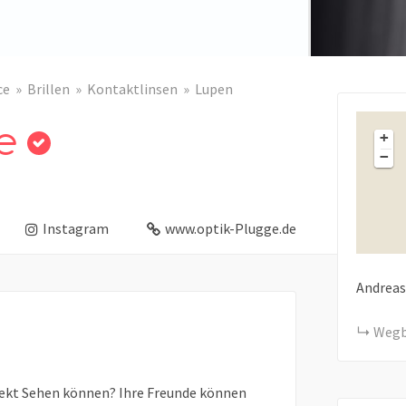
ce
Brillen
Kontaktlinsen
Lupen
e
+
−
Instagram
www.optik-Plugge.de
Andreas
Wegb
fekt Sehen können? Ihre Freunde können