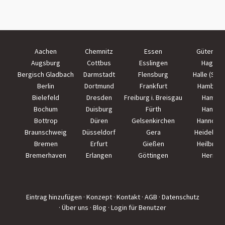
Aachen
Chemnitz
Essen
Güterslo
Augsburg
Cottbus
Esslingen
Hagen
Bergisch Gladbach
Darmstadt
Flensburg
Halle (Saal
Berlin
Dortmund
Frankfurt
Hamburg
Bielefeld
Dresden
Freiburg i. Breisgau
Hamm
Bochum
Duisburg
Fürth
Hanau
Bottrop
Düren
Gelsenkirchen
Hannove
Braunschweig
Düsseldorf
Gera
Heidelber
Bremen
Erfurt
Gießen
Heilbron
Bremerhaven
Erlangen
Göttingen
Herne
Eintrag hinzufügen
· Konzept
· Kontakt
· AGB
· Datenschutz
· Über uns
· Blog
· Login für Benutzer