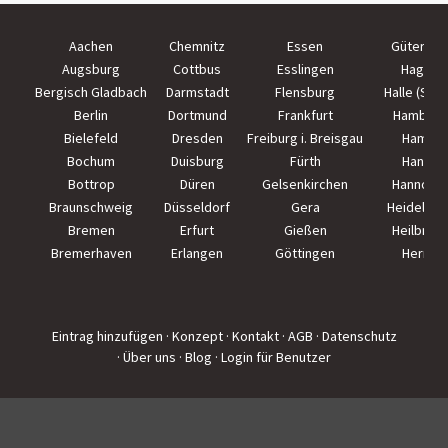
Aachen
Chemnitz
Essen
Güterslo
Augsburg
Cottbus
Esslingen
Hagen
Bergisch Gladbach
Darmstadt
Flensburg
Halle (Saal
Berlin
Dortmund
Frankfurt
Hamburg
Bielefeld
Dresden
Freiburg i. Breisgau
Hamm
Bochum
Duisburg
Fürth
Hanau
Bottrop
Düren
Gelsenkirchen
Hannove
Braunschweig
Düsseldorf
Gera
Heidelber
Bremen
Erfurt
Gießen
Heilbron
Bremerhaven
Erlangen
Göttingen
Herne
Eintrag hinzufügen
· Konzept
· Kontakt
· AGB
· Datenschutz
· Über uns
· Blog
· Login für Benutzer