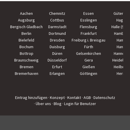
Aachen
Chemnitz
Essen
Güterslo
Augsburg
Cottbus
Esslingen
Hagen
Bergisch Gladbach
Darmstadt
Flensburg
Halle (Saal
Berlin
Dortmund
Frankfurt
Hamburg
Bielefeld
Dresden
Freiburg i. Breisgau
Hamm
Bochum
Duisburg
Fürth
Hanau
Bottrop
Düren
Gelsenkirchen
Hannove
Braunschweig
Düsseldorf
Gera
Heidelber
Bremen
Erfurt
Gießen
Heilbron
Bremerhaven
Erlangen
Göttingen
Herne
Eintrag hinzufügen
· Konzept
· Kontakt
· AGB
· Datenschutz
· Über uns
· Blog
· Login für Benutzer