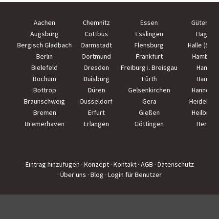
Aachen
Chemnitz
Essen
Güterslo
Augsburg
Cottbus
Esslingen
Hagen
Bergisch Gladbach
Darmstadt
Flensburg
Halle (Saal
Berlin
Dortmund
Frankfurt
Hamburg
Bielefeld
Dresden
Freiburg i. Breisgau
Hamm
Bochum
Duisburg
Fürth
Hanau
Bottrop
Düren
Gelsenkirchen
Hannove
Braunschweig
Düsseldorf
Gera
Heidelber
Bremen
Erfurt
Gießen
Heilbron
Bremerhaven
Erlangen
Göttingen
Herne
Eintrag hinzufügen
· Konzept
· Kontakt
· AGB
· Datenschutz
· Über uns
· Blog
· Login für Benutzer