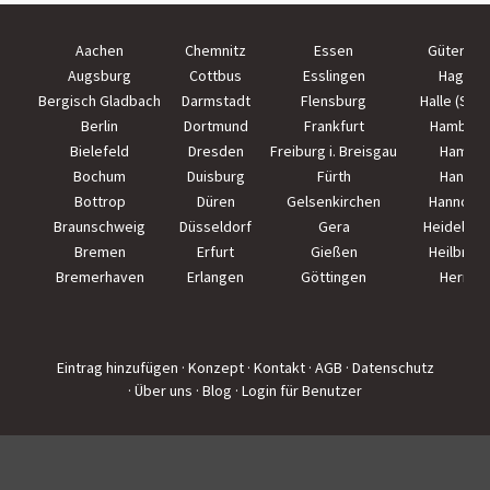
Aachen
Chemnitz
Essen
Güterslo
Augsburg
Cottbus
Esslingen
Hagen
Bergisch Gladbach
Darmstadt
Flensburg
Halle (Saal
Berlin
Dortmund
Frankfurt
Hamburg
Bielefeld
Dresden
Freiburg i. Breisgau
Hamm
Bochum
Duisburg
Fürth
Hanau
Bottrop
Düren
Gelsenkirchen
Hannove
Braunschweig
Düsseldorf
Gera
Heidelber
Bremen
Erfurt
Gießen
Heilbron
Bremerhaven
Erlangen
Göttingen
Herne
Eintrag hinzufügen
· Konzept
· Kontakt
· AGB
· Datenschutz
· Über uns
· Blog
· Login für Benutzer