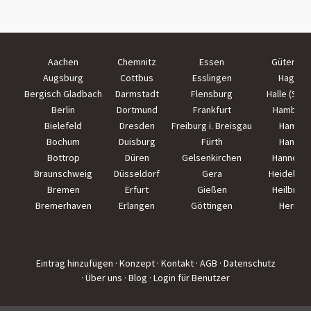
Aachen
Chemnitz
Essen
Güterslo
Augsburg
Cottbus
Esslingen
Hagen
Bergisch Gladbach
Darmstadt
Flensburg
Halle (Saal
Berlin
Dortmund
Frankfurt
Hamburg
Bielefeld
Dresden
Freiburg i. Breisgau
Hamm
Bochum
Duisburg
Fürth
Hanau
Bottrop
Düren
Gelsenkirchen
Hannove
Braunschweig
Düsseldorf
Gera
Heidelber
Bremen
Erfurt
Gießen
Heilbron
Bremerhaven
Erlangen
Göttingen
Herne
Eintrag hinzufügen
· Konzept
· Kontakt
· AGB
· Datenschutz
· Über uns
· Blog
· Login für Benutzer