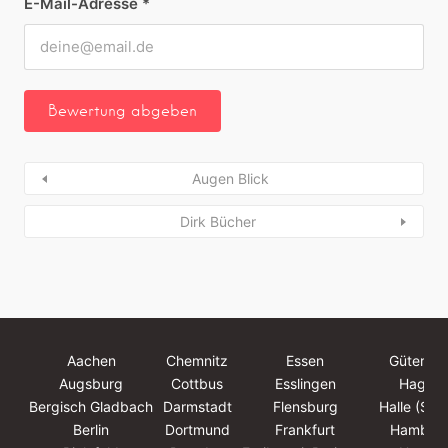
E-Mail-Adresse
*
Augen Blick
Dirk Bücher
Aachen
Chemnitz
Essen
Güterslo
Augsburg
Cottbus
Esslingen
Hagen
Bergisch Gladbach
Darmstadt
Flensburg
Halle (Saa
Berlin
Dortmund
Frankfurt
Hambur