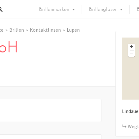
Brillenmarken
Brillengläser
B
ce
Brillen
Kontaktlinsen
Lupen
mbH
+
−
Lindaue
Wegb