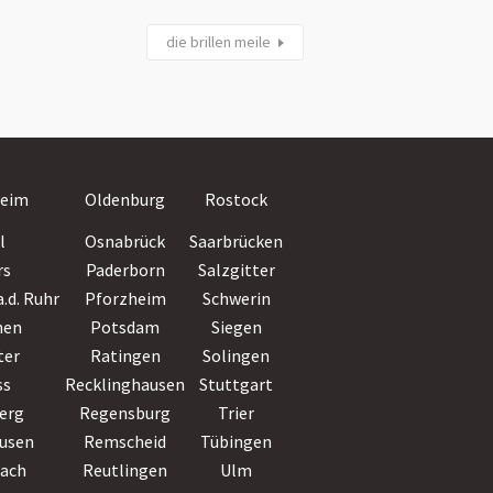
die brillen meile
Villingen-
eim
Oldenburg
Rostock
Schwenningen
l
Osnabrück
Saarbrücken
Wiesbaden
rs
Paderborn
Salzgitter
Witten
.d. Ruhr
Pforzheim
Schwerin
Wolfsburg
hen
Potsdam
Siegen
Worms
ter
Ratingen
Solingen
Wuppertal
ss
Recklinghausen
Stuttgart
Würzburg
erg
Regensburg
Trier
Zwickau
usen
Remscheid
Tübingen
bach
Reutlingen
Ulm