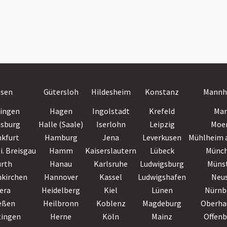
ssen
Gütersloh
Hildesheim
Konstanz
Mannh
lingen
Hagen
Ingolstadt
Krefeld
Mar
nsburg
Halle (Saale)
Iserlohn
Leipzig
Moe
nkfurt
Hamburg
Jena
Leverkusen
Mühlheim a
i. Breisgau
Hamm
Kaiserslautern
Lübeck
Münc
ürth
Hanau
Karlsruhe
Ludwigsburg
Müns
nkirchen
Hannover
Kassel
Ludwigshafen
Neu
era
Heidelberg
Kiel
Lünen
Nürnb
eßen
Heilbronn
Koblenz
Magdeburg
Oberha
tingen
Herne
Köln
Mainz
Offen