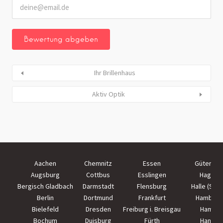
Ihr Brillenhaus
Aktiv Optik
Aachen
Chemnitz
Essen
Güterslo
Augsburg
Cottbus
Esslingen
Hagen
Bergisch Gladbach
Darmstadt
Flensburg
Halle (Saal
Berlin
Dortmund
Frankfurt
Hamburg
Bielefeld
Dresden
Freiburg i. Breisgau
Hamm
Bochum
Duisburg
Fürth
Hanau