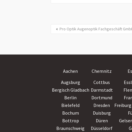
Pro Optik Augenoptik Fachgeschäft Gmb
Aachen
Chemnitz
E
Augsburg
Cottbus
Ess
Bergisch Gladbach
Darmstadt
Fle
Berlin
Dortmund
Fra
Bielefeld
Dresden
Freiburg 
Bochum
Duisburg
F
Bottrop
Düren
Gelse
Braunschweig
Düsseldorf
G