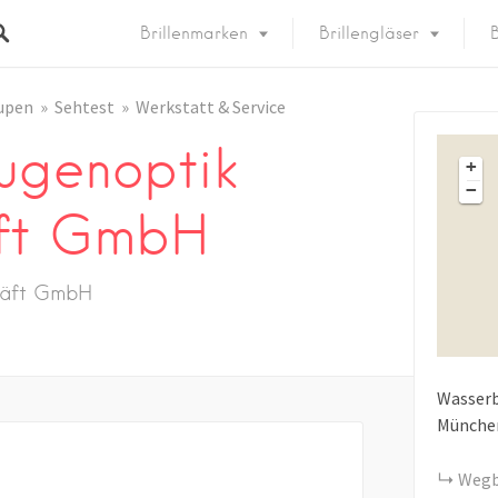
Brillenmarken
Brillengläser
B
upen
Sehtest
Werkstatt & Service
ugenoptik
+
−
ft GmbH
häft GmbH
Wasserb
Münche
Wegb