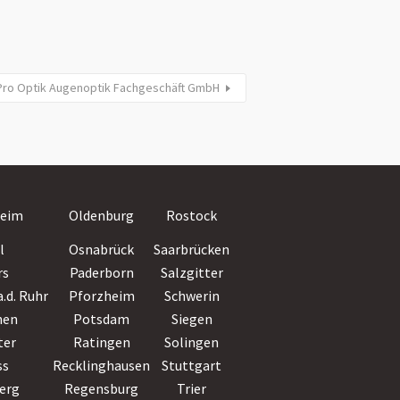
Pro Optik Augenoptik Fachgeschäft GmbH
Villingen-
eim
Oldenburg
Rostock
Schwenningen
l
Osnabrück
Saarbrücken
Wiesbaden
rs
Paderborn
Salzgitter
Witten
.d. Ruhr
Pforzheim
Schwerin
Wolfsburg
hen
Potsdam
Siegen
Worms
ter
Ratingen
Solingen
Wuppertal
ss
Recklinghausen
Stuttgart
Würzburg
erg
Regensburg
Trier
Zwickau