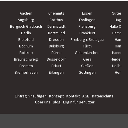
Aachen
Chemnitz
Essen
Güterslo
Augsburg
Cottbus
Esslingen
Hagen
Bergisch Gladbach
Darmstadt
Flensburg
Halle (Saal
Berlin
Dortmund
Frankfurt
Hamburg
Bielefeld
Dresden
Freiburg i. Breisgau
Hamm
Bochum
Duisburg
Fürth
Hanau
Bottrop
Düren
Gelsenkirchen
Hannove
Braunschweig
Düsseldorf
Gera
Heidelber
Bremen
Erfurt
Gießen
Heilbron
Bremerhaven
Erlangen
Göttingen
Herne
Eintrag hinzufügen
· Konzept
· Kontakt
· AGB
· Datenschutz
· Über uns
· Blog
· Login für Benutzer