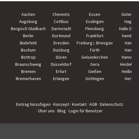
Aachen
Chemnitz
Essen
Güterslo
Augsburg
Cottbus
Esslingen
Hagen
Bergisch Gladbach
Darmstadt
Flensburg
Halle (Saal
Berlin
Dortmund
Frankfurt
Hamburg
Bielefeld
Dresden
Freiburg i. Breisgau
Hamm
Bochum
Duisburg
Fürth
Hanau
Bottrop
Düren
Gelsenkirchen
Hannove
Braunschweig
Düsseldorf
Gera
Heidelber
Bremen
Erfurt
Gießen
Heilbron
Bremerhaven
Erlangen
Göttingen
Herne
Eintrag hinzufügen
· Konzept
· Kontakt
· AGB
· Datenschutz
· Über uns
· Blog
· Login für Benutzer