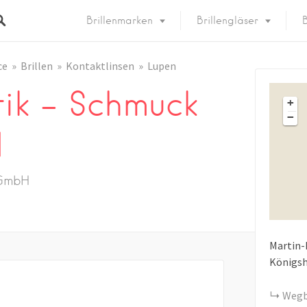
Brillenmarken
Brillengläser
B
ce
Brillen
Kontaktlinsen
Lupen
ik – Schmuck
+
−
H
 GmbH
Martin-
Königsh
Wegb