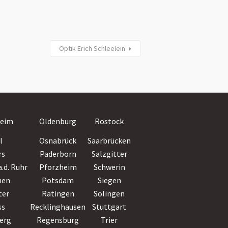
Optik Erich Schleelein
Villingen-
eim
Oldenburg
Rostock
Schwenningen
l
Osnabrück
Saarbrücken
Wiesbaden
rs
Paderborn
Salzgitter
Witten
.d. Ruhr
Pforzheim
Schwerin
Wolfsburg
hen
Potsdam
Siegen
Worms
ter
Ratingen
Solingen
Wuppertal
ss
Recklinghausen
Stuttgart
Würzburg
erg
Regensburg
Trier
Zwickau