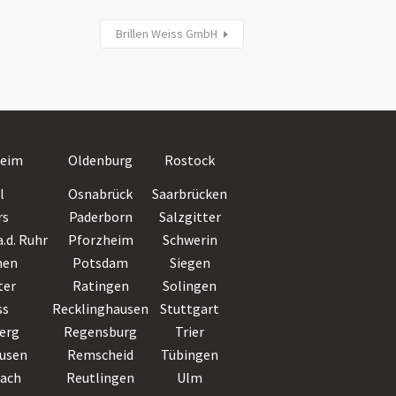
Brillen Weiss GmbH
Villingen-
eim
Oldenburg
Rostock
Schwenningen
l
Osnabrück
Saarbrücken
Wiesbaden
rs
Paderborn
Salzgitter
Witten
.d. Ruhr
Pforzheim
Schwerin
Wolfsburg
hen
Potsdam
Siegen
Worms
ter
Ratingen
Solingen
Wuppertal
ss
Recklinghausen
Stuttgart
Würzburg
erg
Regensburg
Trier
Zwickau
usen
Remscheid
Tübingen
bach
Reutlingen
Ulm