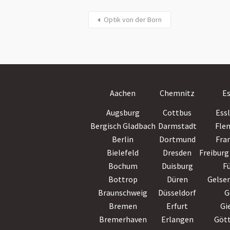
Optik von der Born
Aachen
Chemnitz
E
Augsburg
Cottbus
Ess
Bergisch Gladbach
Darmstadt
Fle
Berlin
Dortmund
Fra
Bielefeld
Dresden
Freiburg 
Bochum
Duisburg
F
Bottrop
Düren
Gelse
Braunschweig
Düsseldorf
G
Bremen
Erfurt
Gi
Bremerhaven
Erlangen
Göt