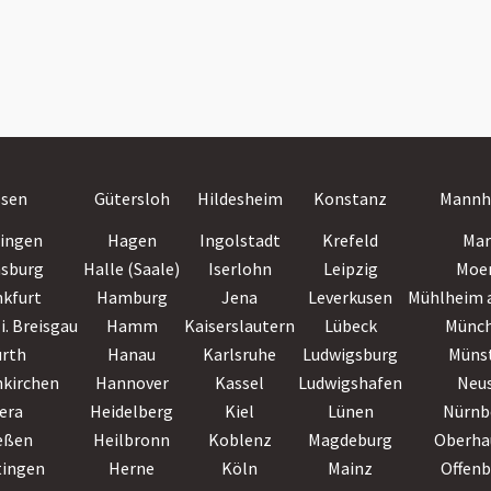
ssen
Gütersloh
Hildesheim
Konstanz
Mannh
lingen
Hagen
Ingolstadt
Krefeld
Mar
nsburg
Halle (Saale)
Iserlohn
Leipzig
Moe
nkfurt
Hamburg
Jena
Leverkusen
Mühlheim a
i. Breisgau
Hamm
Kaiserslautern
Lübeck
Münc
ürth
Hanau
Karlsruhe
Ludwigsburg
Müns
nkirchen
Hannover
Kassel
Ludwigshafen
Neu
era
Heidelberg
Kiel
Lünen
Nürnb
eßen
Heilbronn
Koblenz
Magdeburg
Oberha
tingen
Herne
Köln
Mainz
Offen