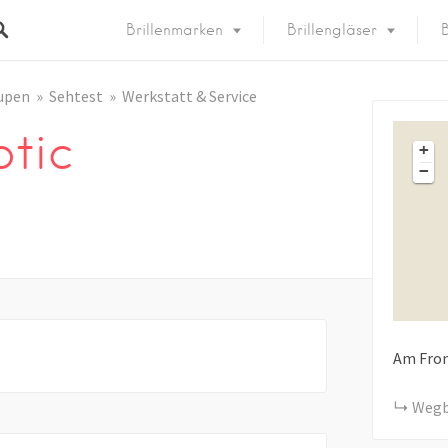
Brillenmarken
Brillengläser
B
upen
Sehtest
Werkstatt & Service
tic
+
−
Am Fro
Wegb