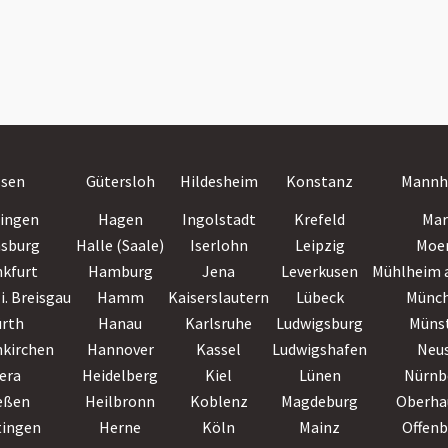
ssen
Gütersloh
Hildesheim
Konstanz
Mannh
lingen
Hagen
Ingolstadt
Krefeld
Mar
nsburg
Halle (Saale)
Iserlohn
Leipzig
Moe
nkfurt
Hamburg
Jena
Leverkusen
Mühlheim a
i. Breisgau
Hamm
Kaiserslautern
Lübeck
Münc
ürth
Hanau
Karlsruhe
Ludwigsburg
Müns
nkirchen
Hannover
Kassel
Ludwigshafen
Neu
era
Heidelberg
Kiel
Lünen
Nürnb
eßen
Heilbronn
Koblenz
Magdeburg
Oberha
tingen
Herne
Köln
Mainz
Offen