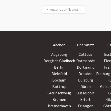
Augenoptik Naumann
Aachen
Chemnitz
E
Augsburg
Cottbus
Ess
Bergisch Gladbach
Darmstadt
Fle
Berlin
Dortmund
Fra
Bielefeld
Dresden
Freiburg 
Bochum
Duisburg
F
Bottrop
Düren
Gelse
Braunschweig
Düsseldorf
G
Bremen
Erfurt
Gi
Bremerhaven
Erlangen
Göt