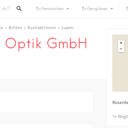
Brillenmarken
Brillengläser
B
ce
Brillen
Kontaktlinsen
Lupen
n Optik GmbH
+
−
Rosenh
Wegb