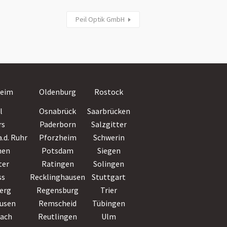
Peil Optik GmbH
Villingen-
eim
Oldenburg
Rostock
Schwenningen
l
Osnabrück
Saarbrücken
Wiesbaden
rs
Paderborn
Salzgitter
Witten
.d. Ruhr
Pforzheim
Schwerin
Wolfsburg
hen
Potsdam
Siegen
Worms
ter
Ratingen
Solingen
Wuppertal
ss
Recklinghausen
Stuttgart
Würzburg
erg
Regensburg
Trier
Zwickau
usen
Remscheid
Tübingen
bach
Reutlingen
Ulm