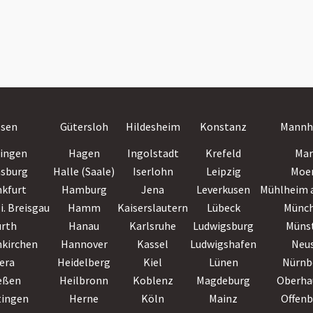
ssen
Gütersloh
Hildesheim
Konstanz
Mannh
lingen
Hagen
Ingolstadt
Krefeld
Mar
nsburg
Halle (Saale)
Iserlohn
Leipzig
Moe
nkfurt
Hamburg
Jena
Leverkusen
Mühlheim a
i. Breisgau
Hamm
Kaiserslautern
Lübeck
Münc
ürth
Hanau
Karlsruhe
Ludwigsburg
Müns
nkirchen
Hannover
Kassel
Ludwigshafen
Neu
era
Heidelberg
Kiel
Lünen
Nürnb
eßen
Heilbronn
Koblenz
Magdeburg
Oberha
tingen
Herne
Köln
Mainz
Offen