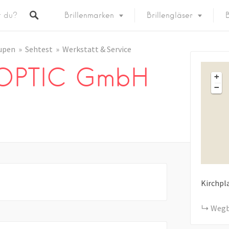
Brillenmarken
Brillengläser
B
upen
Sehtest
Werkstatt & Service
 OPTIC GmbH
+
−
Kirchpl
Wegb