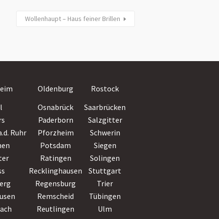
Wollenhaupt – Haus feiner Brillen
Villingen-
eim
Oldenburg
Rostock
Schwenningen
l
Osnabrück
Saarbrücken
Wiesbaden
rs
Paderborn
Salzgitter
Witten
.d. Ruhr
Pforzheim
Schwerin
Wolfsburg
hen
Potsdam
Siegen
Worms
ter
Ratingen
Solingen
Wuppertal
ss
Recklinghausen
Stuttgart
Würzburg
erg
Regensburg
Trier
Zwickau
usen
Remscheid
Tübingen
bach
Reutlingen
Ulm