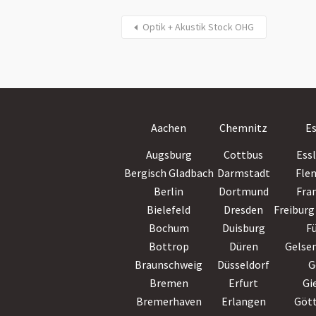
Optik + Akustik Stock OHG
Aachen
Chemnitz
E
Augsburg
Cottbus
Ess
Bergisch Gladbach
Darmstadt
Fle
Berlin
Dortmund
Fra
Bielefeld
Dresden
Freiburg 
Bochum
Duisburg
F
Bottrop
Düren
Gelse
Braunschweig
Düsseldorf
G
Bremen
Erfurt
Gi
Bremerhaven
Erlangen
Göt