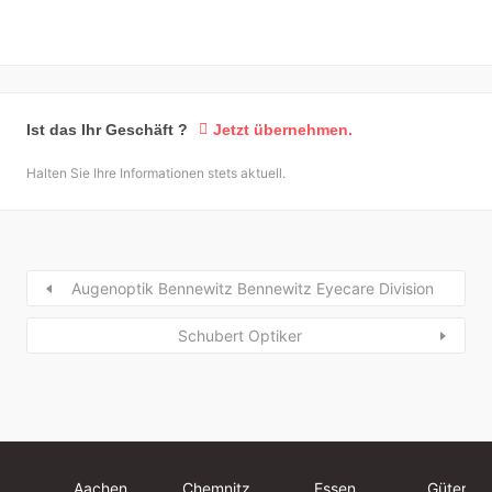
Ist das Ihr Geschäft ?
Jetzt übernehmen.
Halten Sie Ihre Informationen stets aktuell.
Augenoptik Bennewitz Bennewitz Eyecare Division
Schubert Optiker
Aachen
Chemnitz
Essen
Güterslo