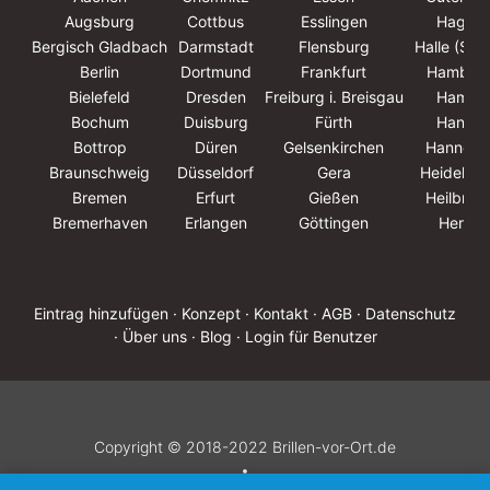
Augsburg
Cottbus
Esslingen
Hagen
Bergisch Gladbach
Darmstadt
Flensburg
Halle (Saa
Berlin
Dortmund
Frankfurt
Hambur
Bielefeld
Dresden
Freiburg i. Breisgau
Hamm
Bochum
Duisburg
Fürth
Hanau
Bottrop
Düren
Gelsenkirchen
Hannove
Braunschweig
Düsseldorf
Gera
Heidelbe
Bremen
Erfurt
Gießen
Heilbron
Bremerhaven
Erlangen
Göttingen
Herne
Eintrag hinzufügen
· Konzept
· Kontakt
· AGB
· Datenschutz
· Über uns
· Blog
· Login für Benutzer
Copyright © 2018-2022 Brillen-vor-Ort.de
•