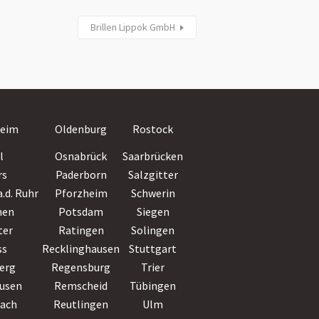
Brillen Lippok GmbH
Villingen-
eim
Oldenburg
Rostock
Schwenningen
l
Osnabrück
Saarbrücken
Wiesbaden
rs
Paderborn
Salzgitter
Witten
.d. Ruhr
Pforzheim
Schwerin
Wolfsburg
hen
Potsdam
Siegen
Worms
ter
Ratingen
Solingen
Wuppertal
ss
Recklinghausen
Stuttgart
Würzburg
erg
Regensburg
Trier
Zwickau
usen
Remscheid
Tübingen
bach
Reutlingen
Ulm