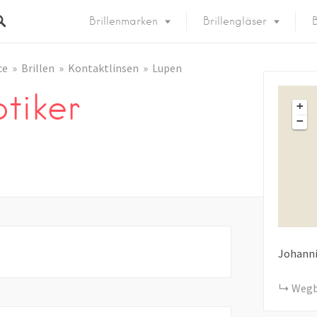
Brillenmarken
Brillengläser
B
ce
Brillen
Kontaktlinsen
Lupen
tiker
+
−
Johanni
Wegb