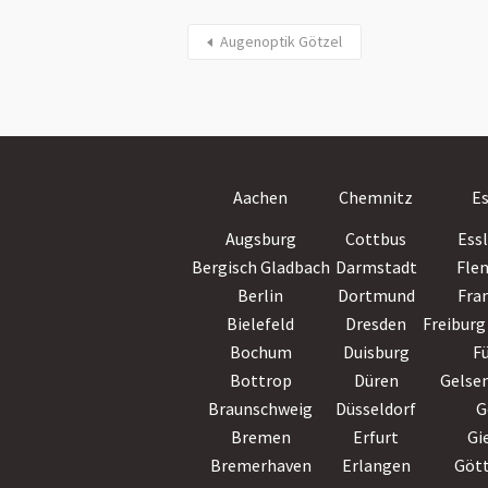
Augenoptik Götzel
Aachen
Chemnitz
E
Augsburg
Cottbus
Ess
Bergisch Gladbach
Darmstadt
Fle
Berlin
Dortmund
Fra
Bielefeld
Dresden
Freiburg 
Bochum
Duisburg
F
Bottrop
Düren
Gelse
Braunschweig
Düsseldorf
G
Bremen
Erfurt
Gi
Bremerhaven
Erlangen
Göt