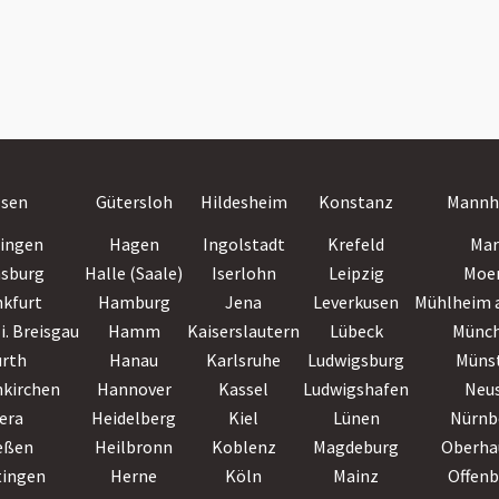
ssen
Gütersloh
Hildesheim
Konstanz
Mannh
lingen
Hagen
Ingolstadt
Krefeld
Mar
nsburg
Halle (Saale)
Iserlohn
Leipzig
Moe
nkfurt
Hamburg
Jena
Leverkusen
Mühlheim a
i. Breisgau
Hamm
Kaiserslautern
Lübeck
Münc
ürth
Hanau
Karlsruhe
Ludwigsburg
Müns
nkirchen
Hannover
Kassel
Ludwigshafen
Neu
era
Heidelberg
Kiel
Lünen
Nürnb
eßen
Heilbronn
Koblenz
Magdeburg
Oberha
tingen
Herne
Köln
Mainz
Offen