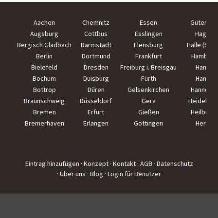
Aachen
Chemnitz
Essen
Güterslo
Augsburg
Cottbus
Esslingen
Hagen
Bergisch Gladbach
Darmstadt
Flensburg
Halle (Saal
Berlin
Dortmund
Frankfurt
Hamburg
Bielefeld
Dresden
Freiburg i. Breisgau
Hamm
Bochum
Duisburg
Fürth
Hanau
Bottrop
Düren
Gelsenkirchen
Hannove
Braunschweig
Düsseldorf
Gera
Heidelber
Bremen
Erfurt
Gießen
Heilbron
Bremerhaven
Erlangen
Göttingen
Herne
Eintrag hinzufügen
· Konzept
· Kontakt
· AGB
· Datenschutz
· Über uns
· Blog
· Login für Benutzer