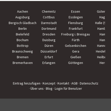
Aachen
Chemnitz
Essen
Güterslo
Augsburg
Cottbus
Esslingen
Hagen
Bergisch Gladbach
Darmstadt
Flensburg
Halle (Saal
Berlin
Dortmund
Frankfurt
Hamburg
Bielefeld
Dresden
Freiburg i. Breisgau
Hamm
Bochum
Duisburg
Fürth
Hanau
Bottrop
Düren
Gelsenkirchen
Hannove
Braunschweig
Düsseldorf
Gera
Heidelber
Bremen
Erfurt
Gießen
Heilbron
Bremerhaven
Erlangen
Göttingen
Herne
Eintrag hinzufügen
· Konzept
· Kontakt
· AGB
· Datenschutz
· Über uns
· Blog
· Login für Benutzer