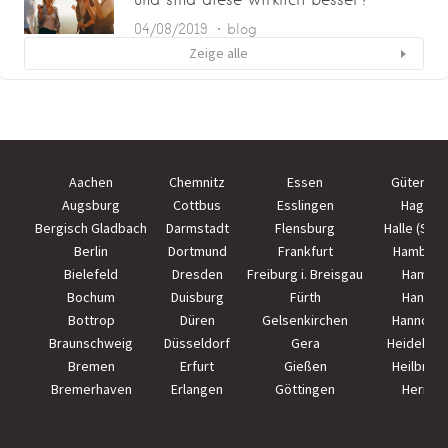
04/08/2019
blog
Zeige alle
Aachen
Chemnitz
Essen
Güterslo
Augsburg
Cottbus
Esslingen
Hagen
Bergisch Gladbach
Darmstadt
Flensburg
Halle (Saal
Berlin
Dortmund
Frankfurt
Hamburg
Bielefeld
Dresden
Freiburg i. Breisgau
Hamm
Bochum
Duisburg
Fürth
Hanau
Bottrop
Düren
Gelsenkirchen
Hannove
Braunschweig
Düsseldorf
Gera
Heidelber
Bremen
Erfurt
Gießen
Heilbron
Bremerhaven
Erlangen
Göttingen
Herne