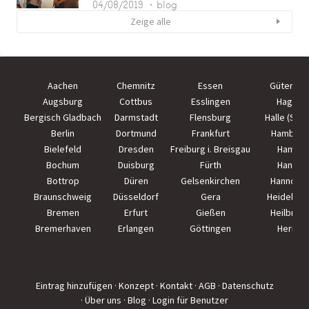
04/08/2019
blog
Zeige alle
Aachen
Chemnitz
Essen
Güterslo
Augsburg
Cottbus
Esslingen
Hagen
Bergisch Gladbach
Darmstadt
Flensburg
Halle (Saal
Berlin
Dortmund
Frankfurt
Hamburg
Bielefeld
Dresden
Freiburg i. Breisgau
Hamm
Bochum
Duisburg
Fürth
Hanau
Bottrop
Düren
Gelsenkirchen
Hannove
Braunschweig
Düsseldorf
Gera
Heidelber
Bremen
Erfurt
Gießen
Heilbron
Bremerhaven
Erlangen
Göttingen
Herne
Eintrag hinzufügen
· Konzept
· Kontakt
· AGB
· Datenschutz
· Über uns
· Blog
· Login für Benutzer