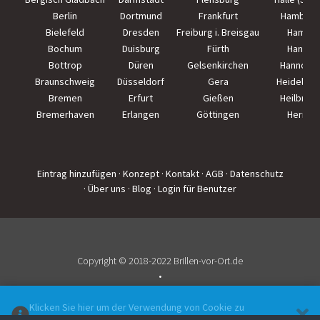
Berlin
Dortmund
Frankfurt
Hamburg
Bielefeld
Dresden
Freiburg i. Breisgau
Hamm
Bochum
Duisburg
Fürth
Hanau
Bottrop
Düren
Gelsenkirchen
Hannove
Braunschweig
Düsseldorf
Gera
Heidelber
Bremen
Erfurt
Gießen
Heilbron
Bremerhaven
Erlangen
Göttingen
Herne
Eintrag hinzufügen
· Konzept
· Kontakt
· AGB
· Datenschutz
· Über uns
· Blog
· Login für Benutzer
Copyright © 2018-2022 Brillen-vor-Ort.de
•
Impressum
Klicken Sie hier um der Verwendung von Cookie zu