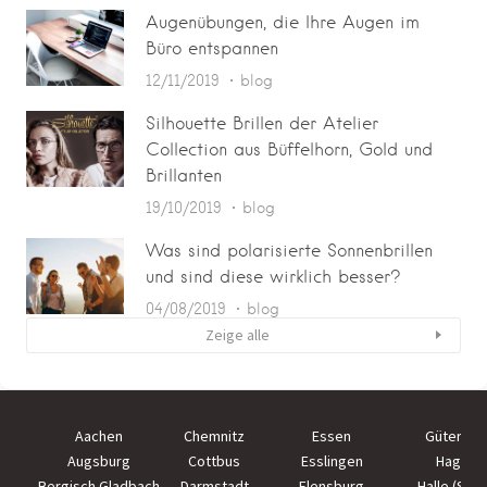
Augenübungen, die Ihre Augen im
Büro entspannen
12/11/2019
blog
Silhouette Brillen der Atelier
Collection aus Büffelhorn, Gold und
Brillanten
19/10/2019
blog
Was sind polarisierte Sonnenbrillen
und sind diese wirklich besser?
04/08/2019
blog
Zeige alle
Aachen
Chemnitz
Essen
Güterslo
Augsburg
Cottbus
Esslingen
Hagen
Bergisch Gladbach
Darmstadt
Flensburg
Halle (Saal